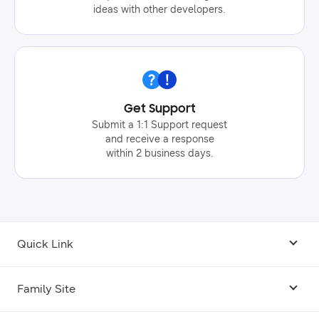
성전자의 직원뿐만 아니라 현업 ceo의 발표도 진행
ideas with other developers.
되었습니다. ‘viralpick’의 ceo인 이승현 님은 ‘e-
commerce hyper-automation’이라는 주제로 발표
했습니다. 그는 기존의 커머스와 달리 자사는 판매
자의 영역을 인공지능이 대체하여 상품 판매 전략
에 대한 의사를 결정하고 이를 실행하도록 유도한
다고 설명했습니다. 또한 데이터를 통한 전략적인
Get Support
판단을 바탕으로 ‘superhuman intelligence’에서
Submit a 1:1 Support request
기술의 자동화를 이루는 기반을 마련하며, 현재 45
and receive a response
within 2 business days.
개국 대상 10개 플랫폼의 멀티채널로 구축하는 프
로젝트를 진행하고 있다고 밝혀 청중들로부터 응원
과 격려를 받았습니다. 세션에서는 삼성전자 개발
자의 개발 스토리를 유머러스하게 풀어내기도 했습
니다. 삼성전자 mx 사업부의 개발자 이바로슬 프로
는 ‘코딩은 사랑을 싣고’라는 주제로 발표를 했는데,
Quick Link
코딩이라는 도구를 통해 인연을 찾아보길 바란다고
말하며, 개발자가 연애를 시작하고 본인을 소개하
Android USB Driver
Family Site
는 데 도움이 되는 포트폴리오를 만드는 방법도 제
안했습니다. 이바로슬 프로는 연애에 본인의 장점
Code Lab