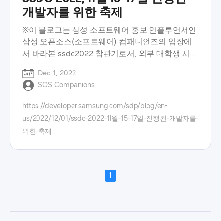
개발자를 위한 축제
※이 블로그는 삼성 소프트웨어 홍보 인플루언서인
삼성 오픈소스(소프트웨어) 컴패니언즈의 입장에
서 바라본 ssdc2022 참관기로서, 외부 대학생 시선
으로 바라 본 ssdc2022의 현장 분위기를 담고 있습
Dec 1, 2022
니다. 지난 11월 15일부터 16일까지 이틀간 삼성전
SOS Companions
자 서초 사옥과 온라인에서 동시에 개최된 삼성 소
프트웨어 개발자 콘퍼런스 2022(samsung
https://developer.samsung.com/sdp/blog/en-
software developer conference 2022, ssdc)에서
us/2022/12/01/ssdc-2022-11월-15-17일-진행된-개발자를-
는 ‘learn, share, network’라는 주제로 다양한 분야
위한-축제
의 소프트웨어 개발자들이 각자의 지식을 공유하는
교류의 장이 펼쳐졌습니다. 이날 삼성 소프트웨어
개발자 콘퍼런스 2022에서는 키노트, 세션, 전시,
커뮤니티를 중심으로 행사가 진행되었습니다.
1
samsung software developer conference 2022:
keynote 올해 삼성 소프트웨어 개발자 콘퍼런스
2022는 삼성전자 한종희 대표이사 부회장의 개회
사를 시작으로 성황리에 개막했습니다. 한종희 부