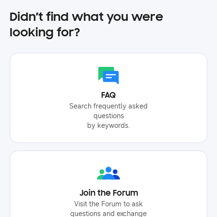
회장은 “삼성전자는 기술 혁신의 근간인 소프트웨
Didn’t find what you were
어 리더십을 공고히 하고 놀라운 사용자 경험이 일
looking for?
상화되는 세상을 만들고자 합니다”라며 “본 행사가
소프트웨어 개발자들에게 미래 설계와 발전에 도움
이 될 인사이트를 얻는 시간이 되길 바랍니다”라는
인사말을 남겼습니다. 키노트는 삼성리서치 연구소
장 승현준 사장의 ‘삼성전자 선행 연구개발 기술 소
개’라는 주제로 시작되었습니다. 승현준 소장은 로
FAQ
보틱스, ai, 헬스 스택, sr 트랜슬레이트, 타이젠 플
Search frequently asked
랫폼 등을 바탕으로 “삼성은 우리의 일상을 개선하
questions
기 위해 물리적 경험을 향상하는 디지털 기술을 만
by keywords.
드는 데 집중하고 있다”고 말했습니다. 이어 삼성전
자 제품에 탑재된 소프트웨어 기술인 스마트싱스,
빅스비, 보안 등의 주요 기술을 소개하는 내용과 삼
성전자의 소프트웨어 개발 문화인 사내 fa, 오픈소
스 프로젝트, 개발자 참여형 플랫폼 등 사내 제도에
Join the Forum
대한 발표가 진행되었습니다. samsung software
Visit the Forum to ask
developer conference 2022: session 세션에는 삼
questions and exchange