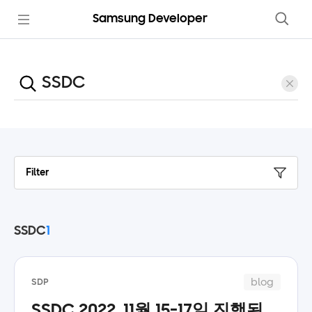
Samsung Developer
Filter
SSDC
1
blog
SDP
SSDC 2022, 11월 15-17일 진행된