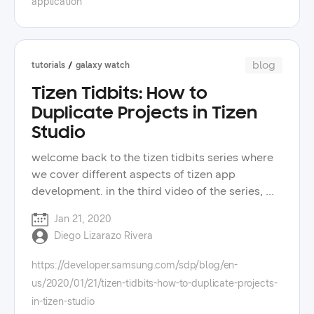
application
인 시험에서 부정행위를 적발할 수 있습니다. 얼굴
tuned for more web and .net app development
에 인식된 하늘색 육면체의 모서리는 얼굴의 방향
for the galaxy watch, and don’t forget to visit
을 뜻하고, 자주색 선은 시선의 방향을 뜻하며, 이를
our developer portal to learn more about
통해 얼굴 방향과 시선 방향의 일치 여부를 판별하
samsung technologies.
blog
tutorials
galaxy watch
게 됩니다. 아울러 얼굴뿐만 아니라 신체의 뼈대를
객체 요소로 추출하여 손을 감추는 행위 등을 의심
Tizen Tidbits: How to
행위로 간주할 수 있습니다. 이러한 분석 정보는 시
Duplicate Projects in Tizen
험이 끝난 후 개최자에게 리포트 형식으로 제공됩
Studio
니다. 삼성전자의 오픈소스 그룹에서 근무하는 홍
문기 프로는 매터(matter)의 오픈소스 프로젝트 리
welcome back to the tizen tidbits series where
더입니다. 매터란 csa 내 삼성을 포함한 다양한 기
we cover different aspects of tizen app
업이 협업하여 구축하고 있는 스마트홈 연동 표준
development. in the third video of the series, we
입니다. 그는 삼성전자의 타이젠 플랫폼을 매터와
will cover a quick tip on how to duplicate
Jan 21, 2020
연결하기 위해 팀원과 함께 개발에 참여했습니다.
projects in tizen studio. this can be useful when
Diego Lizarazo Rivera
아울러 "고객의 거주지 내에 사물인터넷을 제공하
you want to experiment modifying or adding
는 여러 제품이 있다면, 특정 브랜드의 제품은 경우
new features, without losing your current
https://developer.samsung.com/sdp/blog/en-
에 따라 활용하기 어려울 수도 있을 것"이라며 호환
progress. tizen studio is the ide for web
us/2020/01/21/tizen-tidbits-how-to-duplicate-projects-
성 문제가 있는 기존 제품의 아쉬운 점과 함께 “매터
applications and native applications
in-tizen-studio
라는 중간 다리를 통해 브랜드에 상관없이 원하는
development. in upcoming videos we will cover