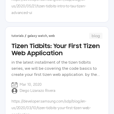
unique galaxy watch features. you can also
브랜딩과 같이 다양한 이야기를 풀어나가며 day 1
us/2020/05/21/tizen-tidbits-intro-to-tau-tizen-
connect with me, diego, a sr. developer
세션의 마지막을 장식했습니다. samsung
advanced-ui
evangelist, on twitter:
software developer conference 2022: exhibition
https://twitter.com/hielo777 have questions?
삼성전자는 자사의 전자제품을 전시하며 타이젠 부
post them in our forums:
스를 운영했습니다. 올해로 출시 10주년을 맞은 타
https://forum.developer.samsung.com/ check
이젠의 부스에는 출시 최초의 카메라부터 현재까지
blog
tutorials
galaxy watch, web
out other videos, blog posts, and tips to improve
출시한 대표적인 제품이 전시되었습니다. 부스 운
Tizen Tidbits: Your First Tizen
your tizen app development. check the tizen
영자는 "타이젠은 지난 10년간 많은 제품을 출시하
tidbits playlist on our youtube channel, and
Web Application
며 전 세계의 소비자를 만나고 있습니다. 아직 모르
learn more about the wide selection of samsung
는 분도 있겠지만 관심을 가져 주신다면 더 좋은 제
in the latest installment of the tizen tidbits
technologies on our developer portal.
품을 출시할 수 있을 것입니다"라고 말하며 들뜬 마
series, we will be covering the code basics to
음을 전했습니다. 전시 제품에는 타이젠 2.3을 탑재
create your first tizen web application. by the
한 gearfit2, 타이젠 4.0을 탑재한 family hub 및
end of the video, you will understand the
robot vacuum, 타이젠 6.0을 탑재한 uhd 4k smart
Mar 10, 2020
structure of projects in tizen studio, how to
tv 등이 있습니다. edint는 인공지능을 활용하여 온
Diego Lizarazo Rivera
modify the core files of your web application,
라인 시험을 관리, 감독하는 솔루션을 개발 및 전시
and how to use the emulator to test your app.
https://developer.samsung.com/sdp/blog/en-
했습니다. 영상처리를 이용하여 정면 감시 및 측면
check other videos, blog posts, and tips to
us/2020/03/10/tizen-tidbits-your-first-tizen-web-
감시를 할 수 있는 솔루션으로 이를 이용하면 온라
improve your tizen app development. stay