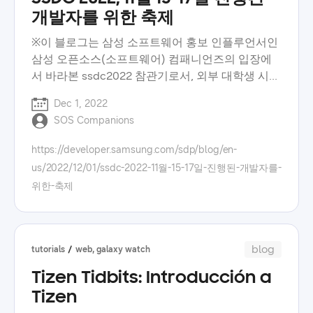
개발자를 위한 축제
※이 블로그는 삼성 소프트웨어 홍보 인플루언서인
삼성 오픈소스(소프트웨어) 컴패니언즈의 입장에
서 바라본 ssdc2022 참관기로서, 외부 대학생 시선
으로 바라 본 ssdc2022의 현장 분위기를 담고 있습
Dec 1, 2022
니다. 지난 11월 15일부터 16일까지 이틀간 삼성전
SOS Companions
자 서초 사옥과 온라인에서 동시에 개최된 삼성 소
프트웨어 개발자 콘퍼런스 2022(samsung
https://developer.samsung.com/sdp/blog/en-
software developer conference 2022, ssdc)에서
us/2022/12/01/ssdc-2022-11월-15-17일-진행된-개발자를-
는 ‘learn, share, network’라는 주제로 다양한 분야
위한-축제
의 소프트웨어 개발자들이 각자의 지식을 공유하는
교류의 장이 펼쳐졌습니다. 이날 삼성 소프트웨어
개발자 콘퍼런스 2022에서는 키노트, 세션, 전시,
커뮤니티를 중심으로 행사가 진행되었습니다.
blog
tutorials
web, galaxy watch
samsung software developer conference 2022:
Tizen Tidbits: Introducción a
keynote 올해 삼성 소프트웨어 개발자 콘퍼런스
2022는 삼성전자 한종희 대표이사 부회장의 개회
Tizen
사를 시작으로 성황리에 개막했습니다. 한종희 부