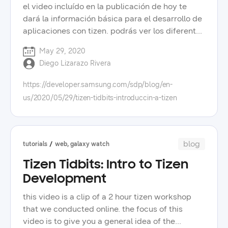
el video incluído en la publicación de hoy te
회장은 “삼성전자는 기술 혁신의 근간인 소프트웨
dará la información básica para el desarrollo de
어 리더십을 공고히 하고 놀라운 사용자 경험이 일
aplicaciones con tizen. podrás ver los diferentes
상화되는 세상을 만들고자 합니다”라며 “본 행사가
tipos de aplicaciones para relojes inteligentes
소프트웨어 개발자들에게 미래 설계와 발전에 도움
May 29, 2020
samsung, las opciones que tienes en términos
이 될 인사이트를 얻는 시간이 되길 바랍니다”라는
Diego Lizarazo Rivera
de escoger tu lenguage de programación y
인사말을 남겼습니다. 키노트는 삼성리서치 연구소
entorno de desarrollo integrado, y una visión
장 승현준 사장의 ‘삼성전자 선행 연구개발 기술 소
https://developer.samsung.com/sdp/blog/en-
general de la arquitectura de tizen. después de
개’라는 주제로 시작되었습니다. 승현준 소장은 로
us/2020/05/29/tizen-tidbits-introduccin-a-tizen
la charla en vivo que tuvimos al comienzo del
보틱스, ai, 헬스 스택, sr 트랜슬레이트, 타이젠 플
mes, fue claro que la comunidad
랫폼 등을 바탕으로 “삼성은 우리의 일상을 개선하
hispanohablante quiere ver más contenido en
기 위해 물리적 경험을 향상하는 디지털 기술을 만
español, así que este es el primer video que
blog
드는 데 집중하고 있다”고 말했습니다. 이어 삼성전
tutorials
web, galaxy watch
traduzco en lo que espero sea una larga serie en
자 제품에 탑재된 소프트웨어 기술인 스마트싱스,
Tizen Tidbits: Intro to Tizen
la que abordaremos temas de desarollo. para
빅스비, 보안 등의 주요 기술을 소개하는 내용과 삼
más preguntas, pueden contactarme en
Development
성전자의 소프트웨어 개발 문화인 사내 fa, 오픈소
https://twitter.com/hielo777 no olviden dejar sus
스 프로젝트, 개발자 참여형 플랫폼 등 사내 제도에
this video is a clip of a 2 hour tizen workshop
comentarios y pedir nuevos temas y tutoriales
대한 발표가 진행되었습니다. samsung software
that we conducted online. the focus of this
que les interesen.
developer conference 2022: session 세션에는 삼
video is to give you a general idea of the