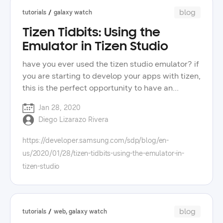
watch, and will start creating small samples and
력하고 있다고 말했습니다. 장석진 프로는 삼성리
blog
tutorials
galaxy watch
modifying existing projects.
서치에서 개발자 릴레이션십을 담당하고 있습니다.
Tizen Tidbits: Using the
다양한 커뮤니티에 속한 개발자가 서로 만날 수 있
Emulator in Tizen Studio
는 기회를 만들고자 프로그램을 기획하게 되었다고
밝혔습니다. 아울러 "기존에는 ai나 로봇 분야에서
have you ever used the tizen studio emulator? if
고등학생과 여성 개발자 등이 상호 간에 네트워킹
you are starting to develop your apps with tizen,
하는 데 많은 어려움을 겪었지만, 본 행사에서는 다
this is the perfect opportunity to have an
양한 커뮤니티가 한 공간에 모여 교류함으로써 개
overview on how to deploy your app on the
발자 네트워킹에 좋은 영향력을 미칠 수 있을 것"이
Jan 28, 2020
emulator and test your code. the tizen tidbits
라는 긍정적인 입장을 밝혔습니다. 또한 "앞으로도
Diego Lizarazo Rivera
video series covers in 10 minutes, or less, core
이러한 오프라인 행사가 마련되어 자주 모여 교류
concepts of tizen app development. the series
https://developer.samsung.com/sdp/blog/en-
할 수 있으면 좋겠다"는 바람을 전했습니다.
has focused around web app development for
samsung software developer conference 2022:
us/2020/01/28/tizen-tidbits-using-the-emulator-in-
samsung galaxy watches, but upcoming videos
replay 삼성 소프트웨어 개발자 콘퍼런스
tizen-studio
will cover more topics for the tizen .net
2022(samsung software developer conference
framework.
2022, ssdc)에 대한 자세한 내용은 홈페이지의
‘replay’ 카테고리에서 확인할 수 있습니다.
blog
tutorials
web, galaxy watch