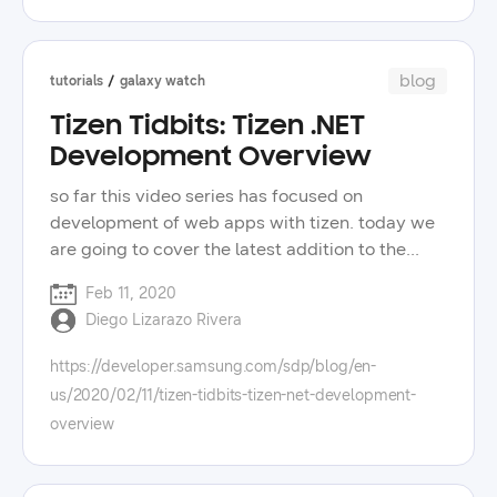
제품으로 사물인터넷 환경을 꾸몄으면 좋겠다는 말
core concepts for the tizen .net framework.
을 전했습니다. samsung software developer
don’t forget to tell us in the forums what topics
conference 2022: community ssdc와 함께 소프
you will like us to touch on in future videos.
blog
tutorials
galaxy watch
트웨어 커뮤니티 연합 밋업도 동시에 진행되었습니
다. 커뮤니티 밋업은 4년 전 ssdc의 전신인 soscon
Tizen Tidbits: Tizen .NET
부터 매년 진행되고 있는 개발자 간 소통의 장입니
Development Overview
다. 올해는 'software developer community'라는
so far this video series has focused on
웹사이트를 런칭하며 국내 60개 커뮤니티와 연합
development of web apps with tizen. today we
으로 진행하게 되었습니다. 이날 커뮤니티 밋업의
are going to cover the latest addition to the
세션을 맡은 ‘위민후코드 서울’ 소속의 김승미 님은
tizen family: tizen .net. this option is perfect for
‘web3 생태계 입문기’라는 주제로 발표에 나섰으
Feb 11, 2020
developers that have previous experience with
며, 개인이 발행한 콘텐츠에 대한 보상을 받을 수 있
Diego Lizarazo Rivera
the microsoft stack, or simply want to get
는 web3 생태계를 폭넓게 공부하기 위해 블록체인
ahead learning more of cross platform
학회에 참여하고 nft 워크숍에서 강사로도 활동하
https://developer.samsung.com/sdp/blog/en-
development with xamarin. the tizen tidbits
고 있다고 전했습니다. ‘ai robotics kr’ 소속의 김수
us/2020/02/11/tizen-tidbits-tizen-net-development-
video series covers in ten minutes, or less, core
영 님은 ‘우리가 원하는 로봇, 우리가 필요한 기술’이
overview
concepts of tizen app development. in
라는 주제로 ‘legged’라는 사족보행 로봇을 직접 제
upcoming videos, we will cover web and .net
어하는 모습을 보여주며 이러한 로봇에 필요한 인
app development for the samsung galaxy
지, 판단, 구동 등의 기술 요소를 개발하기 위해 노