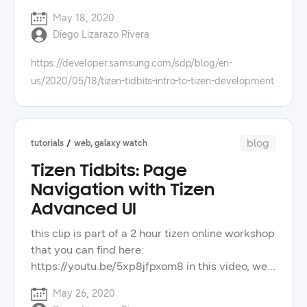
성전자의 직원뿐만 아니라 현업 ceo의 발표도 진행
different options you have when it comes to
May 18, 2020
되었습니다. ‘viralpick’의 ceo인 이승현 님은 ‘e-
developing applications with tizen. you can find
Diego Lizarazo Rivera
commerce hyper-automation’이라는 주제로 발표
the full workshop here:
했습니다. 그는 기존의 커머스와 달리 자사는 판매
https://youtu.be/5xp8jfpxom8 you can also
https://developer.samsung.com/sdp/blog/en-
자의 영역을 인공지능이 대체하여 상품 판매 전략
connect with me, diego, a sr. developer
us/2020/05/18/tizen-tidbits-intro-to-tizen-development
에 대한 의사를 결정하고 이를 실행하도록 유도한
evangelist, on twitter:
다고 설명했습니다. 또한 데이터를 통한 전략적인
https://twitter.com/hielo777 check out other
판단을 바탕으로 ‘superhuman intelligence’에서
videos, blog posts, and tips to improve your
기술의 자동화를 이루는 기반을 마련하며, 현재 45
tizen app development. check the tizen tidbits
blog
tutorials
web, galaxy watch
개국 대상 10개 플랫폼의 멀티채널로 구축하는 프
playlist on our youtube channel and learn more
로젝트를 진행하고 있다고 밝혀 청중들로부터 응원
Tizen Tidbits: Page
about the wide selection of samsung
과 격려를 받았습니다. 세션에서는 삼성전자 개발
technologies on our developer portal.
Navigation with Tizen
자의 개발 스토리를 유머러스하게 풀어내기도 했습
Advanced UI
니다. 삼성전자 mx 사업부의 개발자 이바로슬 프로
는 ‘코딩은 사랑을 싣고’라는 주제로 발표를 했는데,
this clip is part of a 2 hour tizen online workshop
코딩이라는 도구를 통해 인연을 찾아보길 바란다고
that you can find here:
말하며, 개발자가 연애를 시작하고 본인을 소개하
https://youtu.be/5xp8jfpxom8 in this video, we
는 데 도움이 되는 포트폴리오를 만드는 방법도 제
will create a small project and see how we can
May 26, 2020
안했습니다. 이바로슬 프로는 연애에 본인의 장점
navigate through different pages using the tizen