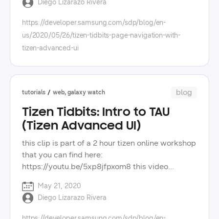
Diego Lizarazo Rivera
인 코딩을 활용해 보고자 다짐했고, 상대방에게 자
advanced ui. you can also connect with me,
신의 정보를 소개하는 웹 게임을 개발했습니다. 개
diego, a sr. developer evangelist, on twitter:
https://developer.samsung.com/sdp/blog/en-
발에 사용된 기술력은 어렵지 않지만, 흥미를 끌 만
https://twitter.com/hielo777 have questions?
us/2020/05/26/tizen-tidbits-page-navigation-with-
한 아이디어가 빛을 발한다는 입장을 밝혔습니다.
post them in our forums:
tizen-advanced-ui
마무리로는 역시나 연애는 쉽지 않음에도 결혼에
https://forum.developer.samsung.com/ check
성공할 때까지 계속 도전하겠다는 포부를 드러내어
out other videos, blog posts, and tips to improve
청중의 환호를 받았습니다. 삼성리서치의 ‘삼성 오
your tizen app development. check the tizen
픈 소스 컴패니언즈(sosc)’도 발표에 합세했습니다.
tidbits playlist on our youtube channel, and
blog
tutorials
web, galaxy watch
sosc는 올해 3기를 맞아 활동 영역을 오픈소스에서
learn more about the wide selection of samsung
Tizen Tidbits: Intro to TAU
소프트웨어로 확장하고, ‘성장하는 소프트웨어의
technologies on our developer portal.
동반자, sosc’라는 주제로 발표했습니다. 이들은 삼
(Tizen Advanced UI)
성전자의 직원 혹은 개발자가 아닌 대학생으로 이
this clip is part of a 2 hour tizen online workshop
루어진 인플루언서 그룹으로, 외부의 시선에서 바
that you can find here:
라본 삼성전자를 소개했습니다. 20분 남짓한 시간
https://youtu.be/5xp8jfpxom8 this video
동안 6가지의 소주제로 6명의 인플루언서가 돌아가
focuses on creating a sample project using the
면서 발표하며 흥미를 자아냈습니다. 대표적으로
May 21, 2020
tizen advanced ui (tau) library. stay tuned if you
삼성 소프트웨어의 개발 과정에서 발견한 협력, 고
Diego Lizarazo Rivera
want to learn how to make your web apps more
객의 입장에서 생각하는 삼성의 개발 문화, 소프트
functional and elegant, taking advantage of the
웨어 업계 내 삼성의 경쟁력, sosc 소개 및 sosc의
https://developer.samsung.com/sdp/blog/en-