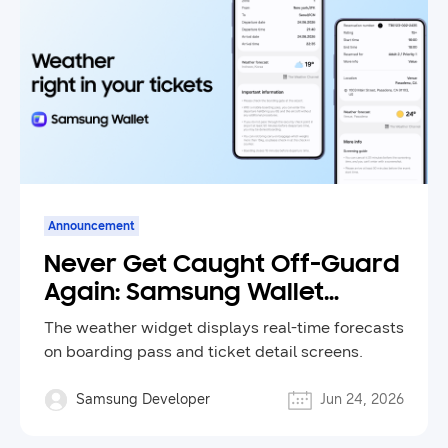
Announcement
Never Get Caught Off-Guard
Again: Samsung Wallet
Brings Real-Time Weather
The weather widget displays real-time forecasts
Forecasts to Your Tickets
on boarding pass and ticket detail screens.
Samsung Developer
Jun 24, 2026