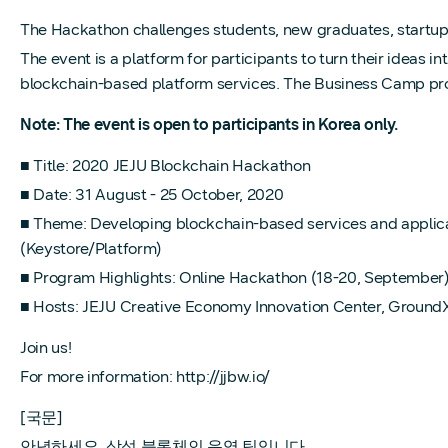
The Hackathon challenges students, new graduates, startups
The event is a platform for participants to turn their ideas 
blockchain-based platform services. The Business Camp prog
Note: The event is open to participants in Korea only.
■ Title: 2020 JEJU Blockchain Hackathon
■ Date: 31 August - 25 October, 2020
■ Theme: Developing blockchain-based services and applica
(Keystore/Platform)
■ Program Highlights: Online Hackathon (18-20, September)
■ Hosts: JEJU Creative Economy Innovation Center, Groun
Join us!
For more information: http://jjbw.io/
[국문]
안녕하세요. 삼성 블록체인 운영 팀입니다.